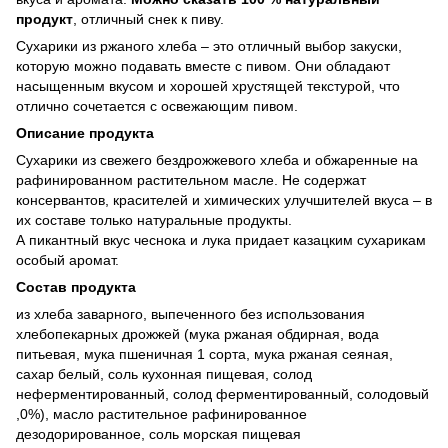
продукт
, отличный снек к пиву.
Сухарики из ржаного хлеба – это отличный выбор закуски,
которую можно подавать вместе с пивом. Они обладают
насыщенным вкусом и хорошей хрустящей текстурой, что
отлично сочетается с освежающим пивом.
Описание продукта
Сухарики из свежего бездрожжевого хлеба и обжаренные на
рафинированном растительном масле. Не содержат
консервантов, красителей и химических улучшителей вкуса – в
их составе только натуральные продукты.
А пикантный вкус чеснока и лука придает казацким сухарикам
особый аромат.
Состав продукта
из хлеба заварного, выпеченного без использования
хлебопекарных дрожжей (мука ржаная обдирная, вода
питьевая, мука пшеничная 1 сорта, мука ржаная сеяная,
сахар белый, соль кухонная пищевая, солод
неферментированный, солод ферментированный, солодовый
,0%), масло растительное рафинированное
дезодорированное, соль морская пищевая