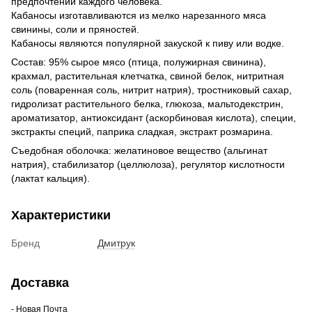
предпочтений каждого человека.
Кабаносы изготавливаются из мелко нарезанного мяса
свинины, соли и пряностей.
Кабаносы являются популярной закуской к пиву или водке.
Состав: 95% сырое мясо (птица, полужирная свинина),
крахмал, растительная клетчатка, свиной белок, нитритная
соль (поваренная соль, нитрит натрия), тростниковый сахар,
гидролизат растительного белка, глюкоза, мальтодекстрин,
ароматизатор, антиоксидант (аскорбиновая кислота), специи,
экстракты специй, паприка сладкая, экстракт розмарина.
Съедобная оболочка: желатиновое вещество (альгинат
натрия), стабилизатор (целлюлоза), регулятор кислотности
(лактат кальция).
Характеристики
Бренд
Дмитрук
Доставка
- Новая Почта