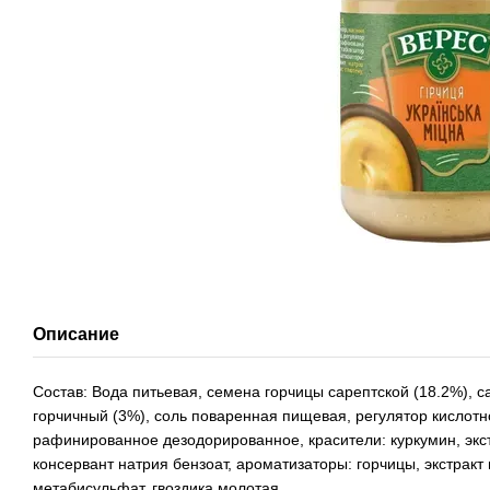
Описание
Состав: Вода питьевая, семена горчицы сарептской (18.2%), с
горчичный (3%), соль поваренная пищевая, регулятор кислотн
рафинированное дезодорированное, красители: куркумин, экст
консервант натрия бензоат, ароматизаторы: горчицы, экстракт
метабисульфат, гвоздика молотая.