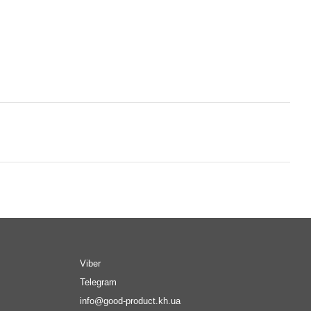
Viber
Telegram
info@good-product.kh.ua