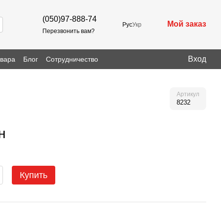
(050)97-888-74
Мой заказ
Рус
Укр
Перезвонить вам?
Вход
овара
Блог
Сотрудничество
Артикул
8232
н
Купить