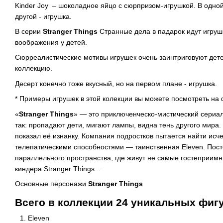
Kinder Joy – шоколадное яйцо с сюрпризом-игрушкой. В одно
другой - игрушка.
В серии
Stranger Things
Странные дела в падарок идут игруш
воображения у детей.
Сюрреалистические мотивы игрушек очень заинтриговуют дет
коллекцию.
Десерт конечно тоже вкусный, но на первом плане - игрушка.
* Примеры игрушек в этой колекции вы можете посмотреть на 
«
Stranger Things
» — это приключенческо-мистический сериал о
так: пропадают дети, мигают лампы, видна тень другого мира. 
показал её изнанку. Компания подростков пытается найти исче
телепатическими способностями — таинственная Eleven. Пос
параллельного пространства, где живут не самые гостеприимн
киндера Stranger Things...
Основные персонажи
Stranger Things
Всего в коллекции 24 уникальных фиг
Eleven