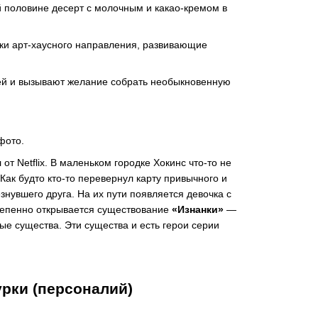
й половине десерт с молочным и какао-кремом в
ки арт-хаусного направления, развивающие
ей и вызывают желание собрать необыкновенную
фото.
т Netflix. В маленьком городке Хокинс что-то не
Как будто кто-то перевернул карту привычного и
знувшего друга. На их пути появляется девочка с
тепенно открывается существование
«Изнанки»
—
ые существа. Эти существа и есть герои серии
урки (персоналий)