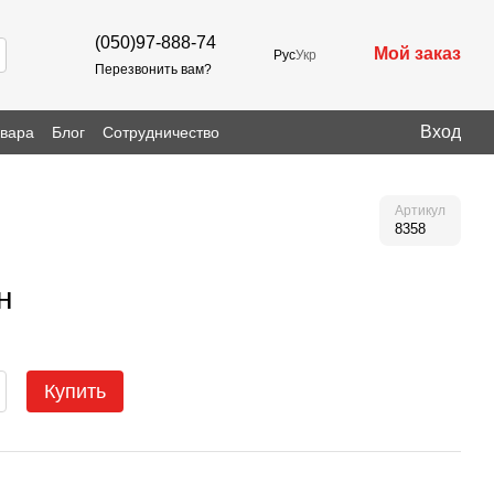
(050)97-888-74
Мой заказ
Рус
Укр
Перезвонить вам?
Вход
овара
Блог
Сотрудничество
Артикул
8358
н
Купить