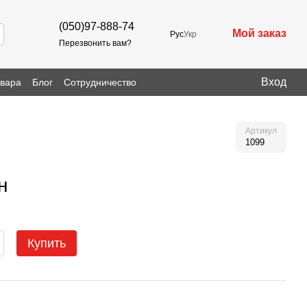
(050)97-888-74
Мой заказ
Рус
Укр
Перезвонить вам?
Вход
овара
Блог
Сотрудничество
Артикул
1099
н
Купить