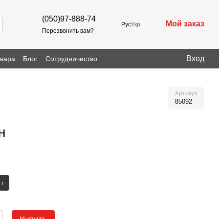
(050)97-888-74
Мой заказ
Рус
Укр
Перезвонить вам?
Вход
овара
Блог
Сотрудничество
Артикул
85092
н
 г