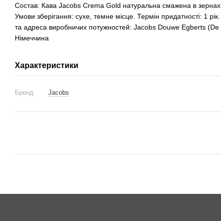
Cостав: Кава Jacobs Crema Gold натуральна смажена в зернах 
Умови зберігання: сухе, темне місце. Термін придатності: 1 рік
та адреса виробничих потужностей: Jacobs Douwe Egberts (De
Німеччина
Характеристики
Бренд
Jacobs