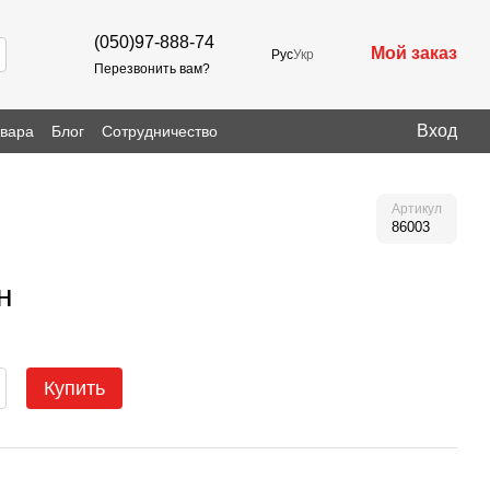
(050)97-888-74
Мой заказ
Рус
Укр
Перезвонить вам?
Вход
овара
Блог
Сотрудничество
Артикул
86003
н
Купить