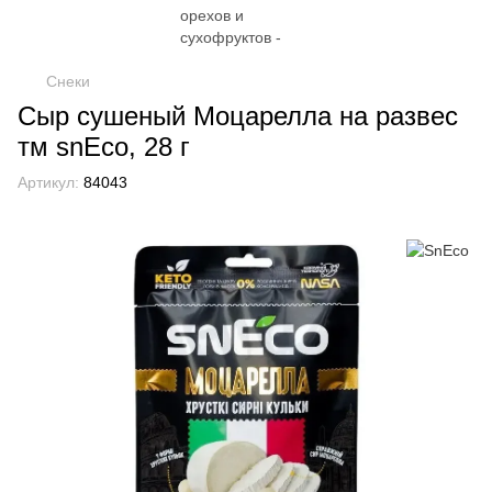
Снеки
Cыр сушеный Моцарелла на развес
тм snEco, 28 г
Артикул:
84043