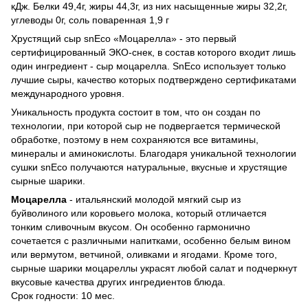
кДж. Белки 49,4г, жиры 44,3г, из них насыщенные жиры 32,2г,
углеводы 0г, соль поваренная 1,9 г
Хрустящий сыр snEсo «Моцарелла» - это первый
сертифицированный ЭКО-снек, в состав которого входит лишь
один ингредиент - сыр моцарелла. SnEco использует только
лучшие сыры, качество которых подтверждено сертификатами
международного уровня.
Уникальность продукта состоит в том, что он создан по
технологии, при которой сыр не подвергается термической
обработке, поэтому в нем сохраняются все витамины,
минералы и аминокислоты. Благодаря уникальной технологии
сушки snEco получаются натуральные, вкусные и хрустящие
сырные шарики.
Моцарелла
- итальянский молодой мягкий сыр из
буйволиного или коровьего молока, который отличается
тонким сливочным вкусом. Он особенно гармонично
сочетается с различными напитками, особенно белым вином
или вермутом, ветчиной, оливками и ягодами. Кроме того,
сырные шарики моцареллы украсят любой салат и подчеркнут
вкусовые качества других ингредиентов блюда.
Срок годности: 10 мес.