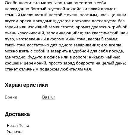
Особенности: эта маленькая точа вместила в себя
неожиданно богатый вкусовой коктейль и яркий аромат;
темный маслянистый настой с очень плотным, насыщенным
вкусом ореха макадамия; долгое ореховое послевкусие без
горечи или излишней землистости; аромат древесно-грибной,
очень классический, запоминающийся; это классический шен
пуэр, изготовленный в форме мини точа, весом 5 грамм;
такой точа достаточно для одного заваривания; его всегда
можно взять с собой и заварить в удобной для себя посуде,
где угодно, будь-то в офисе или в дороге; никаких чайных
крошек и церемоний, просто заряд бодрости на целый день;
станет отличным подарком любителям чая.
Характеристики
Бренд
Basilur
Доставка
- Новая Почта
- Укрпочта