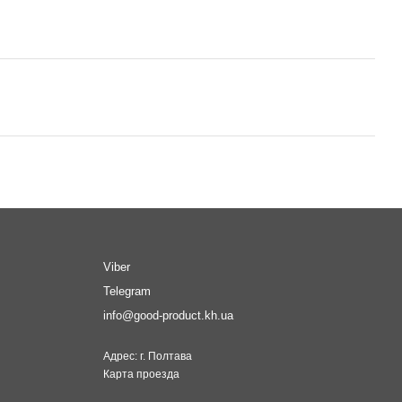
Viber
Telegram
info@good-product.kh.ua
Адрес: г. Полтава
Карта проезда