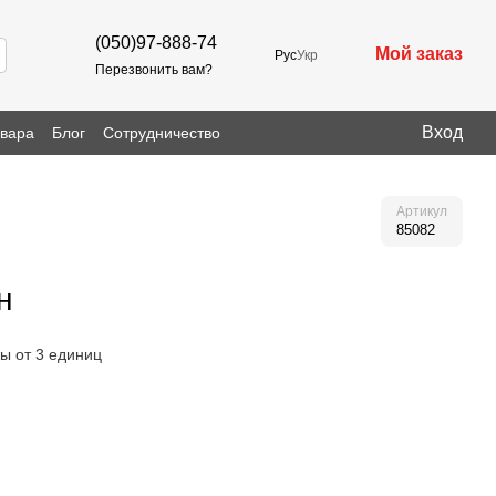
(050)97-888-74
Мой заказ
Рус
Укр
Перезвонить вам?
Вход
овара
Блог
Сотрудничество
Артикул
85082
н
ы от 3 единиц