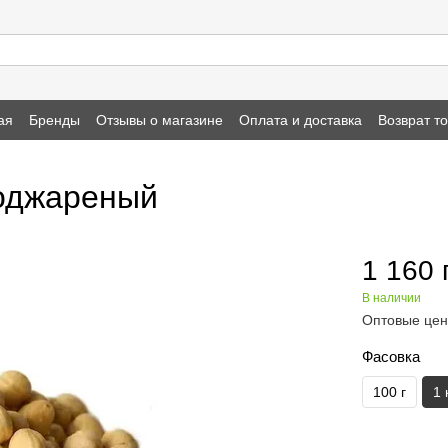
ая
Бренды
Отзывы о магазине
Оплата и доставка
Возврат т
оджареный
1 160 
В наличии
Оптовые цен
Фасовка
100 г
1 