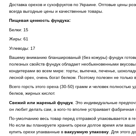
Доставка орехов и сухофруктов по Украине. Оптовые цены р
всегда выгодные цены и качественные товары.
Пищевая ценность фундука:
Белки: 15
Жиры: 61
Углеводы: 17
Вашему вниманию бланшированый (без кожуры) фундук готовы
полезных свойств фундук обладает необыкновенными вкусовым
кондитерами во всем мире: торты, выпечка, печенье, шоколадн
лесной орех, очень богат белком. Поэтому полезен не только в
Всего горсть этого ореха (30-50) грамм и человек полностью 
белков, жирных кислот.
Свежий или жареный фундук
. Это индивидуальные предпочт
он любит делать сам, а кого-то вполне устраивает фабричная
По-умолчанию весь товар перед отправкой упаковывается в ге
Но если вы планируете хранить орехи долгое время или ваши
купить орехи упакванные в
вакуумную упаковку
. Для этого д