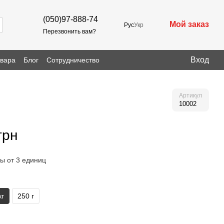
(050)97-888-74
Мой заказ
Рус
Укр
Перезвонить вам?
Вход
овара
Блог
Сотрудничество
Артикул
10002
грн
ы от 3 единиц
кг
250 г