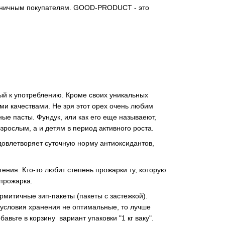
озничным покупателям. GOOD-PRODUCT - это
й к употреблению. Кроме своих уникальных
и качествами. Не зря этот орех очень любим
ые пасты. Фундук, или как его еще называеют,
зрослым, а и детям в период активного роста.
удовлетворяет суточную норму антиоксидантов,
ения. Кто-то любит степень прожарки ту, которую
 прожарка.
рмитичные зип-пакеты (пакеты с застежкой).
 условия хранения не оптимальные, то лучше
обавьте в корзину вариант упаковки "1 кг ваку".