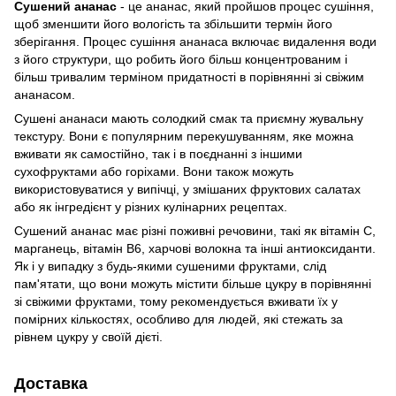
Сушений ананас
- це ананас, який пройшов процес сушіння,
щоб зменшити його вологість та збільшити термін його
зберігання. Процес сушіння ананаса включає видалення води
з його структури, що робить його більш концентрованим і
більш тривалим терміном придатності в порівнянні зі свіжим
ананасом.
Сушені ананаси мають солодкий смак та приємну жувальну
текстуру. Вони є популярним перекушуванням, яке можна
вживати як самостійно, так і в поєднанні з іншими
сухофруктами або горіхами. Вони також можуть
використовуватися у випічці, у змішаних фруктових салатах
або як інгредієнт у різних кулінарних рецептах.
Сушений ананас має різні поживні речовини, такі як вітамін С,
марганець, вітамін В6, харчові волокна та інші антиоксиданти.
Як і у випадку з будь-якими сушеними фруктами, слід
пам'ятати, що вони можуть містити більше цукру в порівнянні
зі свіжими фруктами, тому рекомендується вживати їх у
помірних кількостях, особливо для людей, які стежать за
рівнем цукру у своїй дієті.
Доставка